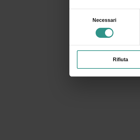
Selezione
del
Necessari
consenso
Rifiuta