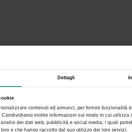
Tennis
Tennis center with 5 outdoor courts
SCOPRI E ACQUISTA
Dettagli
I
 cookie
rsonalizzare contenuti ed annunci, per fornire funzionalità 
o. Condividiamo inoltre informazioni sul modo in cui utilizza il
analisi dei dati web, pubblicità e social media, i quali potr
loro o che hanno raccolto dal suo utilizzo dei loro servizi.