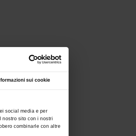
Padel
Cl
Campi da padel
L'
si
SCOPRI E ACQUISTA
nformazioni sui cookie
dei social media e per
 nostro sito con i nostri
ebbero combinarle con altre