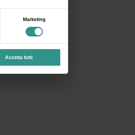
ACQUAin
Marketing
Palaghiaccio
Palacongressi
Campi da tennis
Area giovani
Campo da basket
Accetta tutti
Campo calcetto
Campo da calcio
Camping
Maneggio, Centro equitazione
Campo da beach volley
Climbing
Winter park
Circuito baby cars
Campi bocce