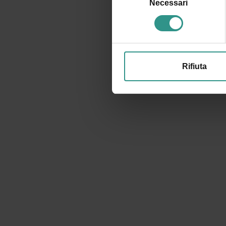
del
Necessari
I DATI VERRANNO TRATTATI IN CONFORMITÀ ALLA VIGENTE NORMATIVA SUL
consenso
PRIVACY POLICY
ISCRIVIMI ALLA NEWSLETTER (TI VERRÀ INVIATA UNA
Rifiuta
ANDALO LIFE
NEWSLETTE
Viale del Parco, 1
COOKIES
38010 ANDALO TN
+39 0461 585776
info@andalo.life