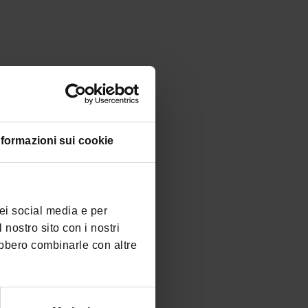
ANDALO LIFE
Viale del Parco, 1
38010 ANDALO TN
nformazioni sui cookie
+39 0461 585776
info@andalo.life
dei social media e per
Seguici:
 nostro sito con i nostri
ebbero combinarle con altre