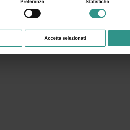
Preferenze
Statistiche
LA PROTEZIONE DEI DATI PERSONALI. TUTTE LE INFORMAZIONI SONO DISPONIBILI 
 MAIL CON UN LINK DI CONFERMA).
PRIVACY POLICY
Accetta selezionati
INVIA LA RICHIES
R
REGISTRAZIONE
FAQ
REGOLAMENTI
CONDIZIONI VENDITA
PREFERENZE COOKIE
RICHIESTA RECESSO ORDINE