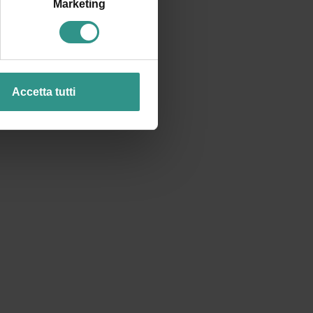
Marketing
NELLA
Accetta tutti
TA
INFO TICKET
OPERATORI
CREDITS
PRIVACY
Made in
KUMBE
with passion