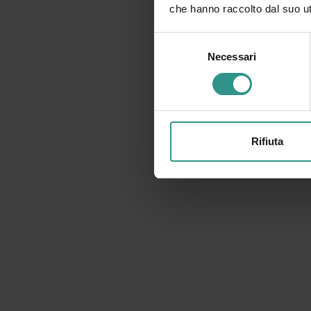
che hanno raccolto dal suo uti
Selezione
Necessari
del
consenso
Rifiuta
RICHIESTA INFORMAZIONI