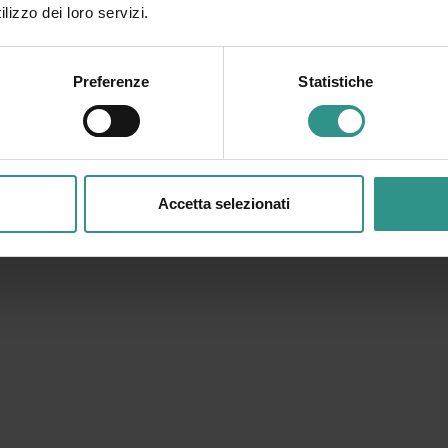
lizzo dei loro servizi.
Preferenze
Statistiche
Accetta selezionati
+39 0461 585776
info@andalo.life