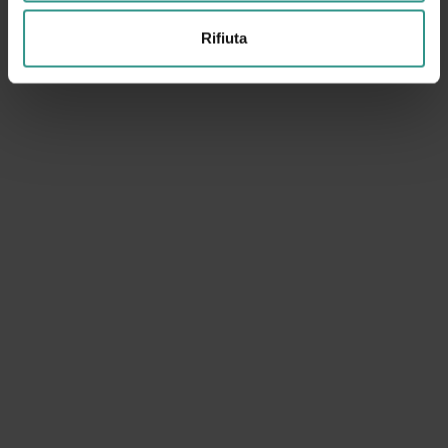
Rifiuta
Bike
A tutta adrenalina!!!
SCOPRI E ACQUISTA