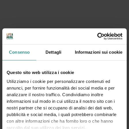
invernale! In estate è disponibile l'attività Roller
Corsi
Consenso
Dettagli
Informazioni sui cookie
TUTTI
NUOTO E ACQUAFITNESS
PATTINAGGIO
TENNIS
EQUITAZIONE
FITNESS
BIKE
SCI NORDICO - FONDO
ARRAMPICATA
Questo sito web utilizza i cookie
Utilizziamo i cookie per personalizzare contenuti ed
annunci, per fornire funzionalità dei social media e per
analizzare il nostro traffico. Condividiamo inoltre
informazioni sul modo in cui utilizza il nostro sito con i
nostri partner che si occupano di analisi dei dati web,
pubblicità e social media, i quali potrebbero combinarle
con altre informazioni che ha fornito loro o che hanno
raccolto dal suo utilizzo dei loro servizi.