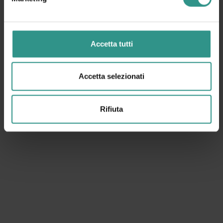
Campo da beach volley
Climbing
Winter park
Circuito baby cars
Campi bocce
Campo scuola bike
Accetta tutti
Centro fondo
Passeggiata giro lago
Palestra fitness
Bimbolandia
Funny Jump
Sala giochi
Accetta selezionati
Circuito baby cars
Minigolf
Parchi giochi
Trenino Girolago
Rifiuta
Eventi e animazione
Mostra miniature e presepi
Richiesta informazioni