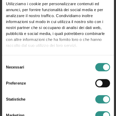
La mappa del parco
Utilizziamo i cookie per personalizzare contenuti ed
annunci, per fornire funzionalità dei social media e per
analizzare il nostro traffico. Condividiamo inoltre
informazioni sul modo in cui utilizza il nostro sito con i
nostri partner che si occupano di analisi dei dati web,
pubblicità e social media, i quali potrebbero combinarle
con altre informazioni che ha fornito loro o che hanno
raccolto dal suo utilizzo dei loro servizi.
Selezione
Necessari
del
consenso
Preferenze
ACQUAin
Palaghiaccio
Palacongressi
Campi da tennis
Statistiche
Area giovani
Campo da basket
Campo calcetto
Campo da calcio
Camping
Maneggio, Centro equitazione
Marketing