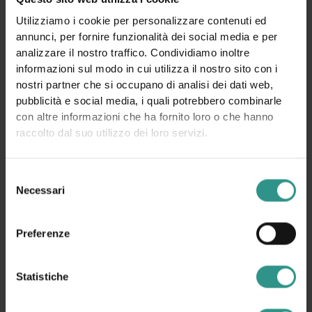
PROTEZIONE DEI DATI PERSONALI. TUTTE LE INFORMAZIONI SONO
DISPONIBILI NELLA
PRIVACY POLICY
Utilizziamo i cookie per personalizzare contenuti ed
ISCRIVIMI ALLA NEWSLETTER (TI VERRÀ INVIATA UNA
annunci, per fornire funzionalità dei social media e per
MAIL CON UN LINK DI CONFERMA).
PRIVACY POLICY
analizzare il nostro traffico. Condividiamo inoltre
informazioni sul modo in cui utilizza il nostro sito con i
nostri partner che si occupano di analisi dei dati web,
INVIA LA RICHIESTA
pubblicità e social media, i quali potrebbero combinarle
con altre informazioni che ha fornito loro o che hanno
ANDALO LIFE
raccolto dal suo utilizzo dei loro servizi.
Viale del Parco, 1
38010 ANDALO TN
Selezione
+39 0461 585776
Necessari
del
info@andalo.life
consenso
Preferenze
Seguici:
Statistiche