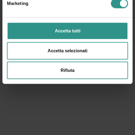
Marketing
ANDALO LIFE
Accetta tutti
Viale del Parco, 1
38010 ANDALO TN
+39 0461 585776
Accetta selezionati
info@andalo.life
AMMINISTRAZIONE TRASPARENTE
Rifiuta
NEWSLETTER
REGISTRAZIONE
FAQ
REGOLAMENTI
CONDIZIONI VENDITA
INFO TICKET
OPERATORI
CREDITS
PRIVACY
COOKIES
PREFERENZE COOKIE
RICHIESTA RECESSO ORDINE