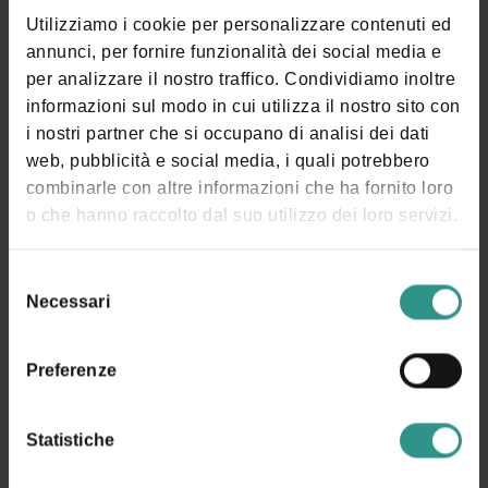
PROTEZIONE DEI DATI PERSONALI. TUTTE LE INFORMAZIONI SONO
DISPONIBILI NELLA
PRIVACY POLICY
Utilizziamo i cookie per personalizzare contenuti ed
ISCRIVIMI ALLA NEWSLETTER (TI VERRÀ INVIATA UNA
annunci, per fornire funzionalità dei social media e
MAIL CON UN LINK DI CONFERMA).
PRIVACY POLICY
per analizzare il nostro traffico. Condividiamo inoltre
informazioni sul modo in cui utilizza il nostro sito con
i nostri partner che si occupano di analisi dei dati
INVIA LA RICHIESTA
web, pubblicità e social media, i quali potrebbero
ANDALO LIFE
combinarle con altre informazioni che ha fornito loro
Viale del Parco, 1
o che hanno raccolto dal suo utilizzo dei loro servizi.
38010 ANDALO TN
+39 0461 585776
Selezione
Necessari
del
info@andalo.life
consenso
Seguici:
Preferenze
Statistiche