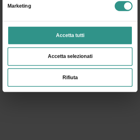
Marketing
ANDALO LIFE
Viale del Parco, 1
Accetta tutti
38010 ANDALO TN
+39 0461 585776
info@andalo.life
Accetta selezionati
AMMINISTRAZIONE TRASPARENTE
Rifiuta
NEWSLETTER
REGISTRAZIONE
FAQ
REGOLAMENTI
CONDIZIONI VENDITA
INFO TICKET
OPERATORI
CREDITS
PRIVACY
COOKIES
PREFERENZE COOKIE
RICHIESTA RECESSO ORDINE