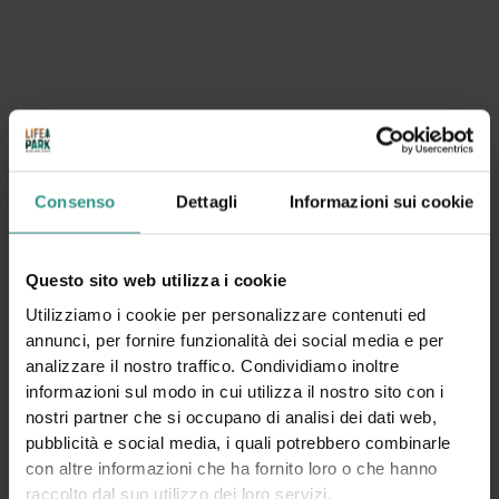
invernale! In estate è disponibile l'attività Roller
Corsi
Consenso
Dettagli
Informazioni sui cookie
TUTTI
NUOTO E ACQUAFITNESS
PATTINAGGIO
TENNIS
EQUITAZIONE
FITNESS
BIKE
SCI NORDICO - FONDO
ARRAMPICATA
Questo sito web utilizza i cookie
Utilizziamo i cookie per personalizzare contenuti ed
annunci, per fornire funzionalità dei social media e per
analizzare il nostro traffico. Condividiamo inoltre
informazioni sul modo in cui utilizza il nostro sito con i
nostri partner che si occupano di analisi dei dati web,
pubblicità e social media, i quali potrebbero combinarle
con altre informazioni che ha fornito loro o che hanno
raccolto dal suo utilizzo dei loro servizi.