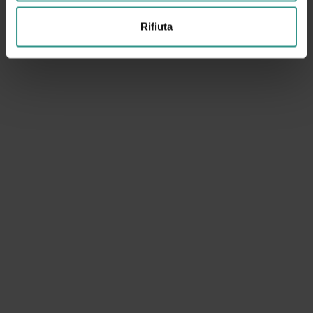
Rifiuta
Bike
A tutta adrenalina!!!
SCOPRI E ACQUISTA